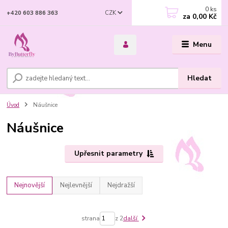
0
ks
CZK
+420 603 886 363
za
0,00 Kč
Menu
Hledat
Úvod
Náušnice
Náušnice
Upřesnit parametry
Nejnovější
Nejlevnější
Nejdražší
strana
z 2
další