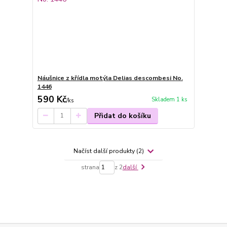
Náušnice z křídla motýla Delias descombesi No.
1446
590 Kč
Skladem 1 ks
/
ks
Přidat do košíku
Načíst další produkty (2)
strana
z 2
další