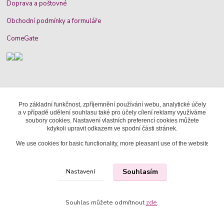
Doprava a poštovné
Obchodní podmínky a formuláře
ComeGate
Pro základní funkčnost, zpříjemnění používání webu, analytické účely
KDE NÁS NAJDETE
a v případě udělení souhlasu také pro účely cílení reklamy využíváme
soubory cookies. Nastavení vlastních preferencí cookies můžete
kdykoli upravit odkazem ve spodní části stránek.
Tuchotická 2863
We use cookies for basic functionality, more pleasant use of the website, anal
Praha 21 - Újezd nad Lesy
190 16
Souhlasím
Nastavení
Souhlas můžete odmítnout
zde
.