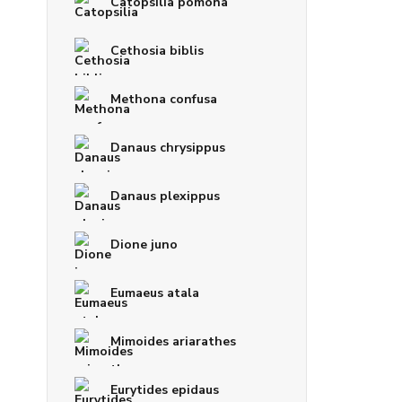
Catopsilia pomona
Cethosia biblis
Methona confusa
Danaus chrysippus
Danaus plexippus
Dione juno
Eumaeus atala
Mimoides ariarathes
Eurytides epidaus