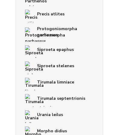
Precis atlites
Protogoniomorpha
parhassus
Siproeta epaphus
Siproeta stelenes
Tirumala limniace
Tirumala septentrionis
Urania leilus
Morpho didius