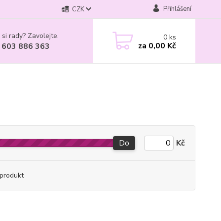
Přihlášení
CZK
 si rady? Zavolejte.
0
ks
za
0,00 Kč
 603 886 363
Do
Kč
produkt