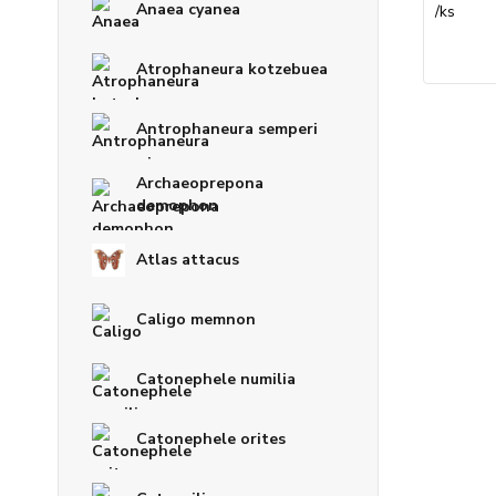
Anaea cyanea
/
ks
Atrophaneura kotzebuea
Antrophaneura semperi
Archaeoprepona
demophon
Atlas attacus
Caligo memnon
Catonephele numilia
Catonephele orites