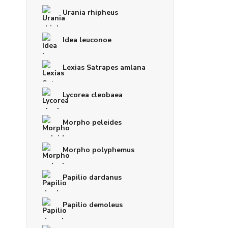
Urania rhipheus
Idea leuconoe
Lexias Satrapes amlana
Lycorea cleobaea
Morpho peleides
Morpho polyphemus
Papilio dardanus
Papilio demoleus