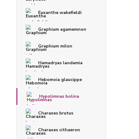
Euxanthe wakefieldi
Graphium agamemnon
Graphium milon
Hamadryas laodamia
Hebomoia glaucippe
Hypolimnas bolina
Charaxes brutus
Charaxes cithaeron