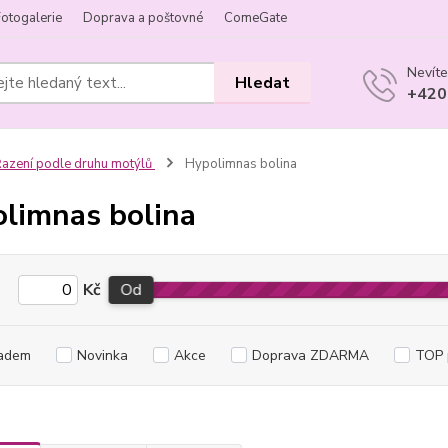
Fotogalerie
Doprava a poštovné
ComeGate
Nevíte
Hledat
+420
azení podle druhu motýlů
Hypolimnas bolina
limnas bolina
Kč
Od
adem
Novinka
Akce
Doprava ZDARMA
TOP 