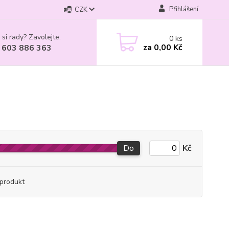
Přihlášení
CZK
 si rady? Zavolejte.
0
ks
za
0,00 Kč
 603 886 363
Do
Kč
produkt