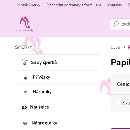
Motýlí šperky
Obchodní podmínky a formuláře
Kontakty
ŠPERKY
Úvod
Ř
Papi
Sady šperků
Přívěsky
Cena:
Náramky
Skl
Náušnice
Náhrdelníky