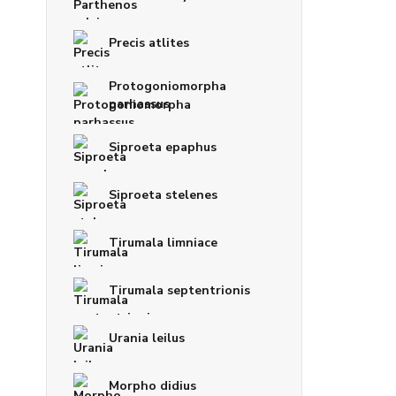
Precis atlites
Protogoniomorpha
parhassus
Siproeta epaphus
Siproeta stelenes
Tirumala limniace
Tirumala septentrionis
Urania leilus
Morpho didius