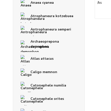
/
ks
Anaea cyanea
Atrophaneura kotzebuea
Antrophaneura semperi
Archaeoprepona
demophon
Atlas attacus
Caligo memnon
Catonephele numilia
Catonephele orites