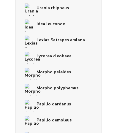
Urania rhipheus
Idea leuconoe
Lexias Satrapes amlana
Lycorea cleobaea
Morpho peleides
Morpho polyphemus
Papilio dardanus
Papilio demoleus