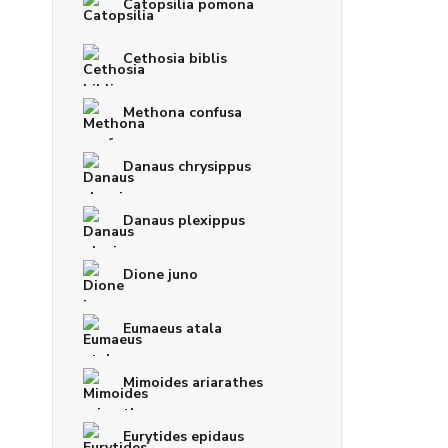
Catopsilia pomona
Cethosia biblis
Methona confusa
Danaus chrysippus
Danaus plexippus
Dione juno
Eumaeus atala
Mimoides ariarathes
Eurytides epidaus