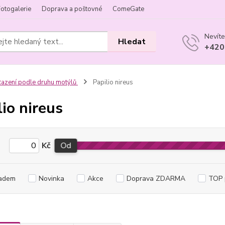
Fotogalerie
Doprava a poštovné
ComeGate
Nevíte
Hledat
+420
azení podle druhu motýlů
Papilio nireus
lio nireus
Kč
Od
adem
Novinka
Akce
Doprava ZDARMA
TOP 