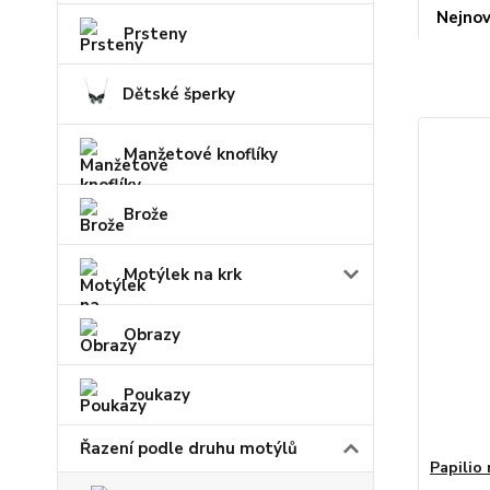
Nejnov
Prsteny
Dětské šperky
Manžetové knoflíky
Brože
Motýlek na krk
Obrazy
Poukazy
Řazení podle druhu motýlů
Papilio 