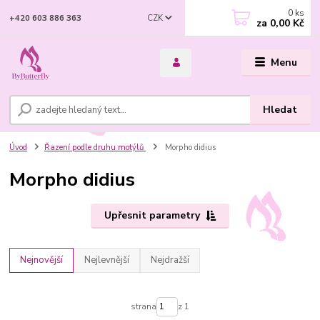
0
ks
CZK
+420 603 886 363
za
0,00 Kč
Menu
Hledat
Úvod
Řazení podle druhu motýlů
Morpho didius
Morpho didius
Upřesnit parametry
Nejnovější
Nejlevnější
Nejdražší
strana
z 1