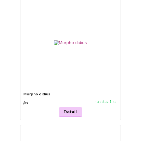
Morpho didius
na dotaz 1 ks
/
ks
Detail