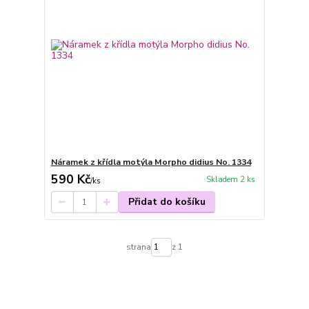
Náramek z křídla motýla Morpho didius No. 1334
590 Kč
Skladem 2 ks
/
ks
Přidat do košíku
strana
z 1