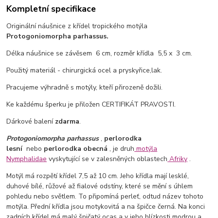
Kompletní specifikace
Originální náušnice z křídel tropického motýla
Protogoniomorpha parhassus.
Délka náušnice se závěsem 6 cm, rozměr křídla 5,5 x 3 cm.
Použitý materiál - chirurgická ocel a pryskyřice,lak.
Pracujeme výhradně s motýly, kteří přirozeně dožili.
Ke každému šperku je přiložen CERTIFIKÁT PRAVOSTI.
Dárkové balení
zdarma
.
Protogoniomorpha parhassus
,
perlorodka
lesní
nebo
perlorodka obecná
,
je druh
motýla
Nymphalidae
vyskytující se v zalesněných oblastech
Afriky
.
Motýl má rozpětí křídel 7,5 až 10 cm. Jeho křídla mají lesklé,
duhové bílé, růžové až fialové odstíny, které se mění s úhlem
pohledu nebo světlem. To připomíná perleť, odtud název tohoto
motýla. Přední křídla jsou motykovitá a na špičce černá. Na konci
zadních křídel má malý špičatý ocas a v jeho blízkosti modrou a