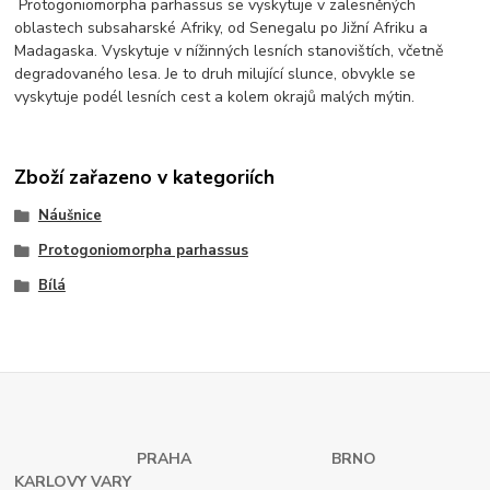
Protogoniomorpha parhassus se vyskytuje v zalesněných
oblastech subsaharské Afriky, od Senegalu po Jižní Afriku a
Madagaska. Vyskytuje v nížinných lesních stanovištích, včetně
degradovaného lesa. Je to druh milující slunce, obvykle se
vyskytuje podél lesních cest a kolem okrajů malých mýtin.
Zboží zařazeno v kategoriích
Náušnice
Protogoniomorpha parhassus
Bílá
PRAHA
BRNO
KARLOVY VARY