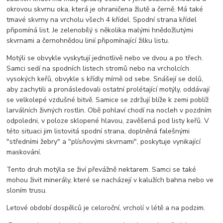
okrovou skvrnu oka, která je ohraničena žlutě a černě. Má také
tmavé skvrny na vrcholu všech 4 křídel. Spodní strana křídel
připomíná list. Je zelenobílý s několika malými hnědožlutými
skvrnami a černohnědou linií připomínající žilku listu.
Motýli se obvykle vyskytují jednotlivě nebo ve dvou a po třech.
Samci sedí na spodních listech stromů nebo na vrcholcích
vysokých keřů, obvykle s křídly mírně od sebe. Snášejí se dolů,
aby zachytili a pronásledovali ostatní prolétající motýly, oddávají
se velkolepé vzdušné bitvě. Samice se zdržují blíže k zemi poblíž
larválních živných rostlin. Obě pohlaví chodí na nocleh v pozdním
odpoledni, v poloze sklopené hlavou, zavěšená pod listy keřů. V
této situaci jim listovitá spodní strana, doplněná falešnými
"středními žebry" a "plísňovými skvrnami", poskytuje vynikající
maskování.
Tento druh motýla se živí převážně nektarem. Samci se také
mohou živit minerály, které se nacházejí v kalužích bahna nebo ve
sloním trusu.
Letové období dospělců je celoroční, vrcholí v létě a na podzim.