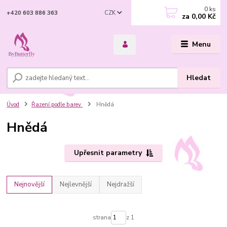
0
ks
CZK
+420 603 886 363
za
0,00 Kč
Menu
Hledat
Úvod
Řazení podle barev
Hnědá
Hnědá
Upřesnit parametry
Nejnovější
Nejlevnější
Nejdražší
strana
z 1