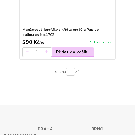
Manžetové knoflíky z křídla motýla Papilio
palinurus No.1702
590 Kč
Skladem 1 ks
/
ks
Přidat do košíku
strana
z 1
PRAHA
BRNO