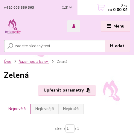
0
ks
CZK
+420 603 886 363
za
0,00 Kč
Menu
Hledat
Úvod
Řazení podle barev
Zelená
Zelená
Upřesnit parametry
Nejnovější
Nejlevnější
Nejdražší
strana
z 1