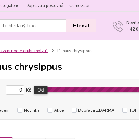
Fotogalerie
Doprava a poštovné
ComeGate
Nevíte
Hledat
+420
azení podle druhu motýlů
Danaus chrysippus
us chrysippus
Kč
Od
adem
Novinka
Akce
Doprava ZDARMA
TOP 