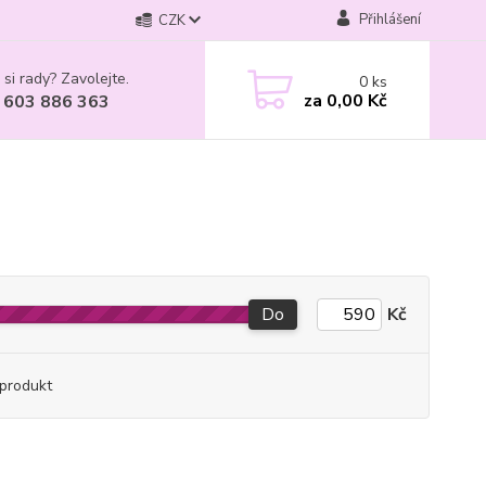
Přihlášení
CZK
 si rady? Zavolejte.
0
ks
za
0,00 Kč
 603 886 363
Do
Kč
produkt