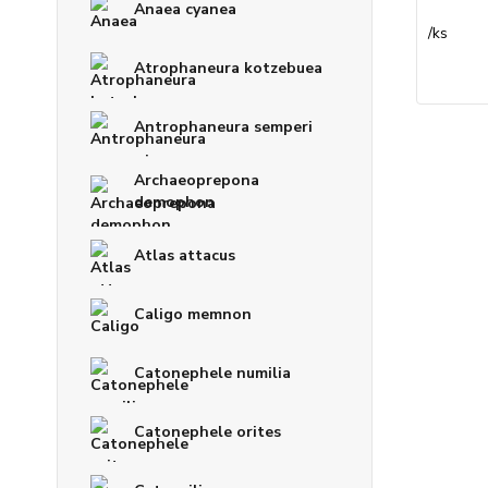
Anaea cyanea
/
ks
Atrophaneura kotzebuea
Antrophaneura semperi
Archaeoprepona
demophon
Atlas attacus
Caligo memnon
Catonephele numilia
Catonephele orites