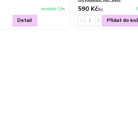
590 Kč
na dotaz 1 ks
/
ks
Detail
Přidat do ko