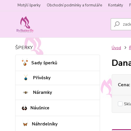
Motýlí šperky
Obchodní podmínky a formuláře
Kontakty
ŠPERKY
Úvod
Ř
Dana
Sady šperků
Přívěsky
Cena:
Náramky
Skl
Náušnice
Náhrdelníky