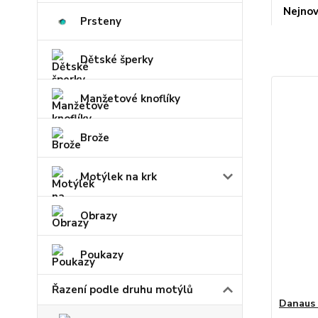
Nejnov
Prsteny
Dětské šperky
Manžetové knoflíky
Brože
Motýlek na krk
Obrazy
Poukazy
Řazení podle druhu motýlů
Danaus 