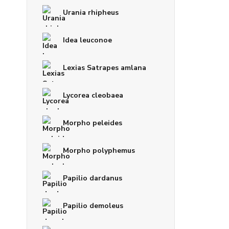
Urania rhipheus
Idea leuconoe
Lexias Satrapes amlana
Lycorea cleobaea
Morpho peleides
Morpho polyphemus
Papilio dardanus
Papilio demoleus