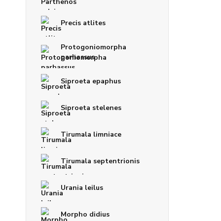
Precis atlites
Protogoniomorpha
parhassus
Siproeta epaphus
Siproeta stelenes
Tirumala limniace
Tirumala septentrionis
Urania leilus
Morpho didius