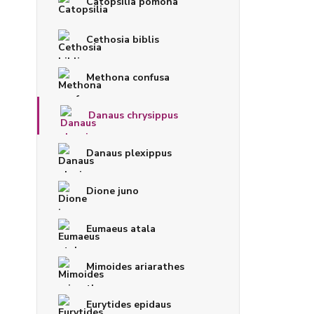
Catopsilia pomona
Cethosia biblis
Methona confusa
Danaus chrysippus
Danaus plexippus
Dione juno
Eumaeus atala
Mimoides ariarathes
Eurytides epidaus