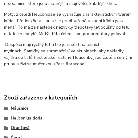
než samice, které jsou matnější a mají větší, kulatější křídla.
Motýl z čeledi Heliconidae se vyznačuje charakteristickým tvarem
křídel. Přední křídla jsou úzce prodloužená a zadní křídla jsou
menší. To má za následek nezvyklý třepotavý let odlišný od letu
ostatních motýlů. Motýli této čeledi jsou pro predátory jedovatí.
Dospělci mají rychlý let a lze je nalézt na lesních
mýtinách. Samičky se shromažďují ve skupinách, aby nakladly
vajíčka do listů hostitelské rostliny. Housenky jsou žluté s černými
pruhy a živí se mučenkou (Passifloraceae).
Zboží zařazeno v kategoriích
Náušnice
Heliconius doris
Oranžová
Černá