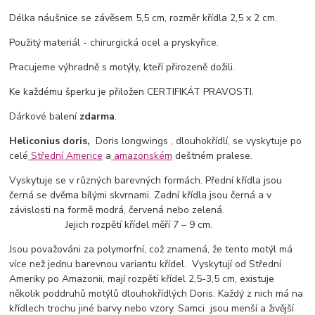
Délka náušnice se závěsem 5,5 cm, rozměr křídla 2,5 x 2 cm.
Použitý materiál - chirurgická ocel a pryskyřice.
Pracujeme výhradně s motýly, kteří přirozeně dožili.
Ke každému šperku je přiložen CERTIFIKÁT PRAVOSTI.
Dárkové balení
zdarma
.
Heliconius doris,
Doris longwings , dlouhokřídlí, se vyskytuje po
celé
Střední Americe
a
amazonském
deštném pralese.
Vyskytuje se v různých barevných formách. Přední křídla jsou
černá se dvěma bílými skvrnami. Zadní křídla jsou černá a v
závislosti na formě modrá, červená nebo zelená.
Jejich rozpětí křídel měří 7 – 9 cm.
Jsou považováni za polymorfní, což znamená, že tento motýl má
více než jednu barevnou variantu křídel. Vyskytují od Střední
Ameriky po Amazonii, mají rozpětí křídel 2,5-3,5 cm, existuje
několik poddruhů motýlů dlouhokřídlých Doris. Každý z nich má na
křídlech trochu jiné barvy nebo vzory. Samci jsou menší a živější