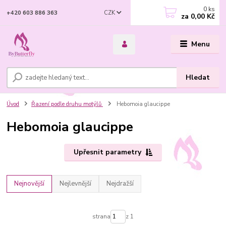
0
ks
CZK
+420 603 886 363
za
0,00 Kč
Menu
Hledat
Úvod
Řazení podle druhu motýlů
Hebomoia glaucippe
Hebomoia glaucippe
Upřesnit parametry
Nejnovější
Nejlevnější
Nejdražší
strana
z 1