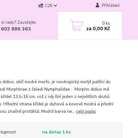
Přihlášení
CZK
 si rady? Zavolejte.
0
ks
za
0,00 Kč
 603 886 363
 didius, obří modré morfo, je neotropický motýl patřící do
edi Morphinae z čeledi Nymphalidae . Morpho didius má
 křídel 13,5-16 cm, což z něj činí jeden z největších druhů
. Hřbetní strana křídel je duhová a kovově modrá a přední
 jsou značně protáhlá. Modrá barva ne...
celý popis
tupnost
na dotaz 1 ks