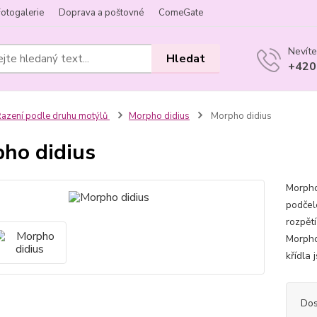
Fotogalerie
Doprava a poštovné
ComeGate
Nevíte
Hledat
+420
azení podle druhu motýlů
Morpho didius
Morpho didius
ho didius
Morpho
podčel
rozpětí
Morpho
křídla
Dos