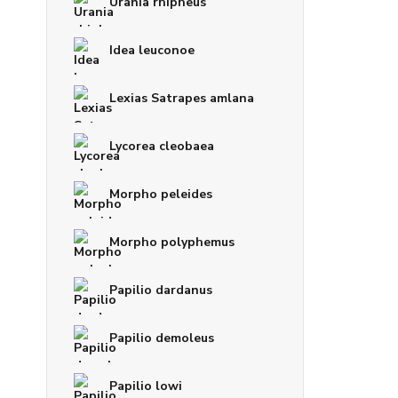
Urania rhipheus
Idea leuconoe
Lexias Satrapes amlana
Lycorea cleobaea
Morpho peleides
Morpho polyphemus
Papilio dardanus
Papilio demoleus
Papilio lowi