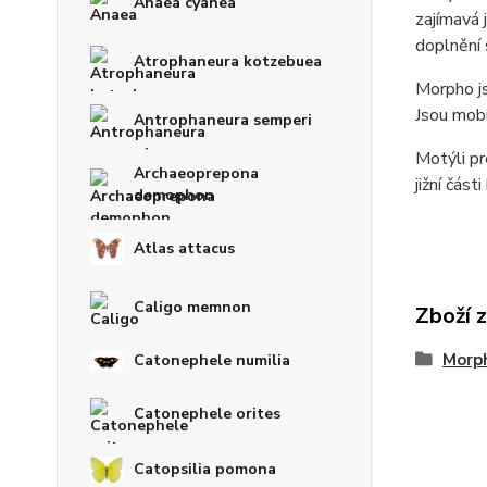
Anaea cyanea
zajímavá 
doplnění 
Atrophaneura kotzebuea
Morpho js
Jsou mobi
Antrophaneura semperi
Motýli pr
Archaeoprepona
jižní část
demophon
Atlas attacus
Caligo memnon
Zboží 
Morph
Catonephele numilia
Catonephele orites
Catopsilia pomona