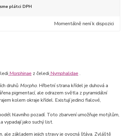
sme plátci DPH
Momentálně není k dispozici
ledi
Morphinae
z čeledi
Nymphalidae
.
ších druhů
Morpho
. Hřbetní strana křídel je duhová a
ářena pigmentací, ale odrazem světla z pyramidální
em kolem okraje křídel. Existují jedinci fialové,
y podél hlavního pozadí. Toto zbarvení umožňuje motýlům,
 vypadají jako suchý list.
 ale základem jejich stravy je ovocná šťáva. Zvláště