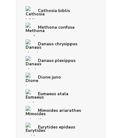
Cethosia biblis
Methona confusa
Danaus chrysippus
Danaus plexippus
Dione juno
Eumaeus atala
Mimoides ariarathes
Eurytides epidaus