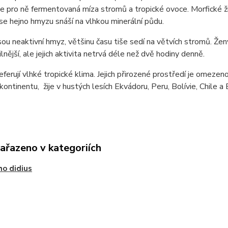
je pro ně fermentovaná míza stromů a tropické ovoce. Morfické ži
se hejno hmyzu snáší na vlhkou minerální půdu.
ou neaktivní hmyz, většinu času tiše sedí na větvích stromů. Ženy 
lnější, ale jejich aktivita netrvá déle než dvě hodiny denně.
eferují vlhké tropické klima. Jejich přirozené prostředí je omezeno
i kontinentu, žije v hustých lesích Ekvádoru, Peru, Bolívie, Chile a B
zařazeno v kategoriích
o didius