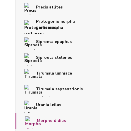
Precis atlites
Protogoniomorpha
parhassus
Siproeta epaphus
Siproeta stelenes
Tirumala limniace
Tirumala septentrionis
Urania leilus
Morpho didius