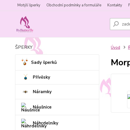
Motýlí šperky
Obchodní podmínky a formuláře
Kontakty
ŠPERKY
Úvod
Ř
Morp
Sady šperků
Přívěsky
Náramky
Náušnice
Náhrdelníky