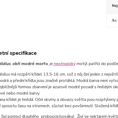
Nej
/
ks
tní specifikace
idius
,
obří modré morfo
, je
neotropický
motýl patřící do podče
idius
má rozpětí křídel 13,5-16 cm, což z něj činí jeden z největ
drá a přední křídla jsou značně protáhlá. Modrá barva není vytv
ejběžnější formou zbarvení je azurově modré pozadí s hnědým okraj
vé nebo modré barvy.
ana křídel je hnědá. Oční skvrny a obvazy světla jsou rozptýlen
ví spoustu času na stromech, zůstat bez povšimnutí. Složená křídla
iví pomocí dlouhého proboscis(sosáku). Živí se nektarem květin,