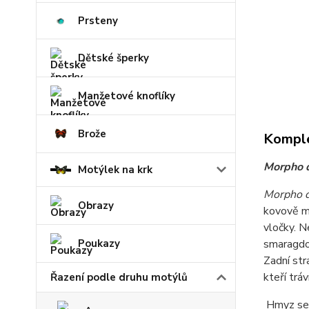
Prsteny
Dětské šperky
Manžetové knoflíky
Brože
Komple
Morpho d
Motýlek na krk
Morpho d
Obrazy
kovově mo
vločky. N
smaragdo
Poukazy
Zadní str
kteří trá
Řazení podle druhu motýlů
Hmyz se ž