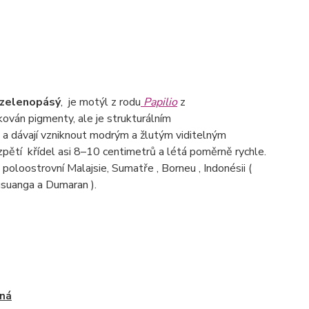
zelenopásý
, je motýl z rodu
Papilio
z
ován pigmenty, ale je strukturálním
 a dávají vzniknout modrým a žlutým viditelným
ozpětí křídel asi 8–10 centimetrů a létá poměrně rychle.
poloostrovní Malajsie, Sumatře , Borneu , Indonésii (
Busuanga a Dumaran ).
ná