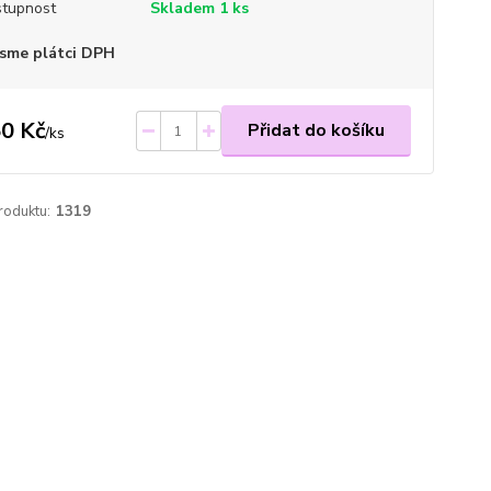
tupnost
Skladem 1 ks
sme plátci DPH
0 Kč
Přidat do košíku
/
ks
roduktu:
1319