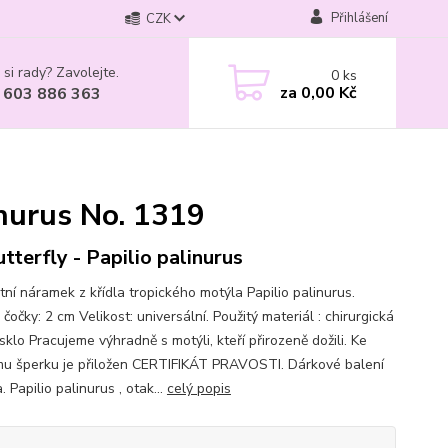
Přihlášení
CZK
 si rady? Zavolejte.
0
ks
za
0,00 Kč
 603 886 363
inurus No. 1319
tterfly - Papilio palinurus
tní náramek z křídla tropického motýla Papilio palinurus.
čočky: 2 cm Velikost: universální. Použitý materiál : chirurgická
sklo Pracujeme výhradně s motýli, kteří přirozeně dožili. Ke
u šperku je přiložen CERTIFIKÁT PRAVOSTI. Dárkové balení
 Papilio palinurus , otak...
celý popis