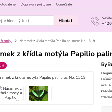
Fotogalerie
Doprava a poštovné
ComeGate
Nevíte
Hledat
+420
Náramky
Náramek z křídla motýla Papilio palinurus No. 1319
mek z křídla motýla Papilio pal
ByBu
ukt
Elegan
Průměr 
ocel a 
každém
zdarma.