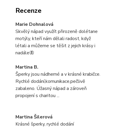
Recenze
Marie Dohnalová
Skvělý nápad využít přirozeně dolétane
motýly, kteří nám dělali radost, když
létali a můžeme se těšit z jejich krásy i
nadále🦋
Martina B.
Šperky jsou nádherné a v krásné krabičce.
Rychlé dodání,komunikace,pečlivĕ
zabaleno. Úžasný nápad a zároveň
propojení s charitou ...
Martina Šilerová
Krásné šperky, rychlé dodání