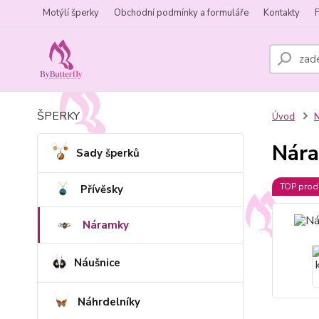
Motýlí šperky
Obchodní podmínky a formuláře
Kontakty
ŠPERKY
Úvod
Nára
Sady šperků
TOP prod
Přívěsky
Náramky
Náušnice
Náhrdelníky