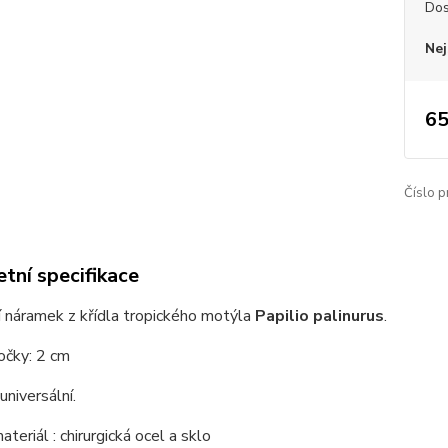
Dos
Nej
65
Číslo p
tní specifikace
 náramek z křídla tropického motýla
Papilio palinurus
.
očky: 2 cm
universální.
teriál : chirurgická ocel a sklo