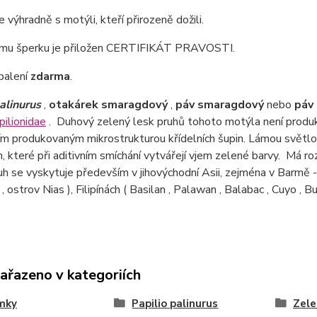
 výhradně s motýli, kteří přirozeně dožili.
mu šperku je přiložen CERTIFIKÁT PRAVOSTI.
balení
zdarma
.
alinurus
,
otakárek smaragdový
,
páv smaragdový
nebo
páv 
ilionidae
. Duhový zelený lesk pruhů tohoto motýla není produk
m produkovaným mikrostrukturou křídelních šupin. Lámou světlo
 které při aditivním smíchání vytvářejí vjem zelené barvy. Má r
h se vyskytuje především v jihovýchodní Asii, zejména v Barmě - 
, ostrov Nias ), Filipínách ( Basilan , Palawan , Balabac , Cuyo , 
zařazeno v kategoriích
mky
Papilio palinurus
Zele