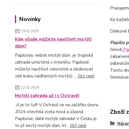
Pracujeme
Novinky
Ke každé
Dárkové 
19.03.2025
Kde všude můžete navštívit motýlí
Papilio p
dům?
čeledi
Pap
Papilonia, neboli motýlí dům, je tropická
zabarvení
zahrada umístěná v interiéru. Papilonii
odleskům,
můžete navštívit celoročně a obdivovat
Tento dru
zde krásu nádherných motýlů. ...
číst celé
Simeulue 
12.02.2024
Motýlí zahrada už i v Ostravě!
A je to tu!!! V Ostravě se na začátku února
Zboží 
2024 otevřela zcela nová a úžasná
Papilonie, další motýlí zahrada! V Česku je
Nára
to již šestý motýlí dům, kt...
číst celé