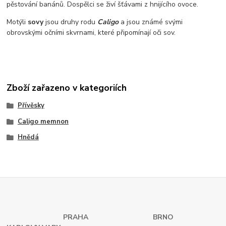
pěstování banánů. Dospělci se živí šťávami z hnijícího ovoce.
Motýli
sovy
jsou druhy rodu
Caligo
a jsou známé svými
obrovskými očními skvrnami, které připomínají oči sov.
Zboží zařazeno v kategoriích
Přívěsky
Caligo memnon
Hnědá
PRAHA
BRNO