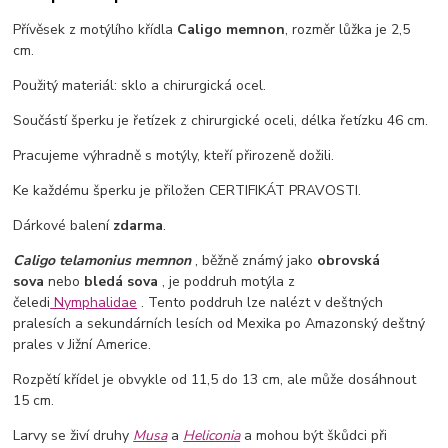
Přívěsek z motýlího křídla
Caligo memnon
, rozměr lůžka je 2,5
cm.
Použitý materiál: sklo a chirurgická ocel.
Součástí šperku je řetízek z chirurgické oceli, délka řetízku 46 cm.
Pracujeme výhradně s motýly, kteří přirozeně dožili.
Ke každému šperku je přiložen CERTIFIKÁT PRAVOSTI.
Dárkové balení
zdarma
.
Caligo telamonius memnon
, běžně známý jako
obrovská
sova
nebo
bledá sova
, je poddruh motýla z
čeledi
Nymphalidae
.
Tento poddruh lze nalézt v deštných
pralesích a sekundárních lesích od Mexika po Amazonský deštný
prales v Jižní Americe.
Rozpětí křídel je obvykle od 11,5 do 13 cm, ale může dosáhnout
15 cm.
Larvy se živí druhy
Musa
a
Heliconia
a mohou být škůdci při