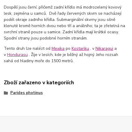
Dospělí jsou černí, přičemž zadní křídlo má modrozelený kovový
lesk, zejména u samců. Dvě řady červených skvrn se nacházejí
podél okraje zadního křídla. S
ubmarginální skvrny jsou silně
klenuté kromě horních dvou nebo tří a análního; ta je zřetelná na
svrchní straně pouze u samice. Zadní křídla mají krátké ocasy.
Spodní strany jsou podobné horním stranám.
Tento druh lze nalézt od
Mexika
po
Kostariku
, v
Nikaragui
a
v
Hondurasu
. Žije v lesích, kde je běžný až hojný. Jeho rozsah
sahá od hladiny moře do 1500 metrů.
Zboží zařazeno v kategoriích
Parides photinus