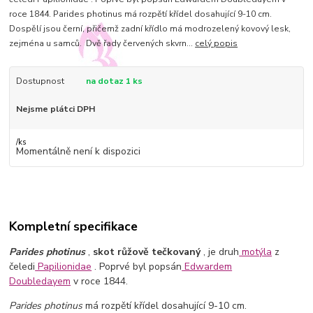
roce 1844. Parides photinus má rozpětí křídel dosahující 9-10 cm.
Dospělí jsou černí, přičemž zadní křídlo má modrozelený kovový lesk,
zejména u samců. Dvě řady červených skvrn...
celý popis
Dostupnost
na dotaz 1 ks
Nejsme plátci DPH
/
ks
Momentálně není k dispozici
Kompletní specifikace
Parides photinus
,
skot růžově tečkovaný
, je druh
motýla
z
čeledi
Papilionidae
. Poprvé byl popsán
Edwardem
Doubledayem
v roce 1844.
Parides photinus
má rozpětí křídel dosahující 9-10 cm.