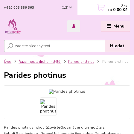
0
ks
CZK
+420 603 886 363
za
0,00 Kč
Menu
Hledat
Úvod
Řazení podle druhu motýlů
Parides photinus
Parides photinus
Parides photinus
Parides photinus , skot růžově tečkovaný , je druh motýla z
čeledi Papilionidae . Poprvé byl popsán Edwardem Doubledayem v