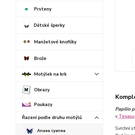
Prsteny
Dětské šperky
Manžetové knoflíky
Brože
Motýlek na krk
Obrazy
Komple
Poukazy
Papilio 
v
Texasu
Řazení podle druhu motýlů
Svrchní s
Anaea cyanea