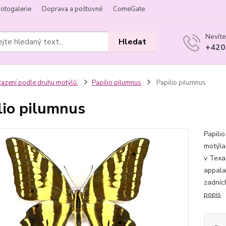
Fotogalerie
Doprava a poštovné
ComeGate
Nevíte
Hledat
+420
azení podle druhu motýlů
Papilio pilumnus
Papilio pilumnus
lio pilumnus
Papilio
motýla 
v Texa
appala
zadních
popis