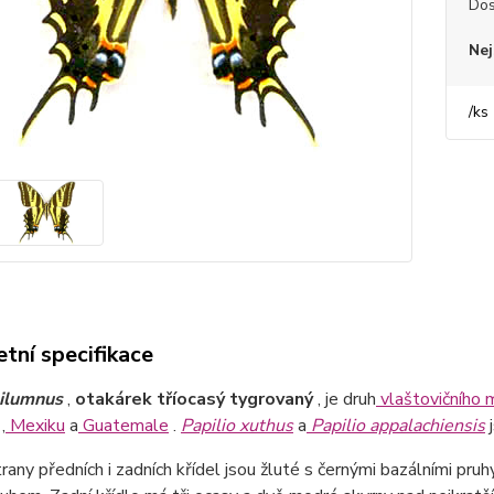
Dos
Nej
/
ks
tní specifikace
pilumnus
,
otakárek tříocasý tygrovaný
, je druh
vlaštovičního 
,
Mexiku
a
Guatemale
.
Papilio xuthus
a
Papilio appalachiensis
j
trany předních i zadních křídel jsou žluté s černými bazálními pr