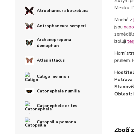
žlutým pr
Mexiku. D
Atrophaneura kotzebuea
Mnohé z
Antrophaneura semperi
jsou
napo
zeměděls
Archaeoprepona
izolují
ter
demophon
Horní str
pruhem. 
Atlas attacus
Hostite
Caligo memnon
Potrava
Stanovi
Catonephele numilia
Oblast:
Catonephele orites
Catopsilia pomona
Zboží 