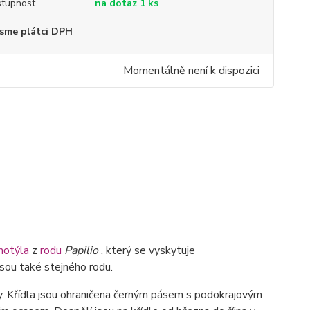
tupnost
na dotaz 1 ks
sme plátci DPH
Momentálně není k dispozici
motýla
z
rodu
Papilio
, který se vyskytuje
sou také stejného rodu.
uhy. Křídla jsou ohraničena černým pásem s podokrajovým