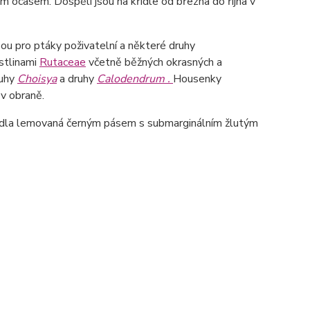
m ocasem. Dospělí jsou na křídle od března do října v
sou pro ptáky poživatelní a některé druhy
ostlinami
Rutaceae
včetně běžných okrasných a
ruhy
Choisya
a druhy
Calodendrum .
Housenky
 v obraně.
Křídla lemovaná černým pásem s submarginálním žlutým