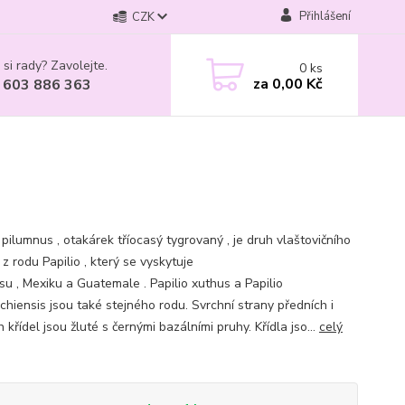
Přihlášení
CZK
 si rady? Zavolejte.
0
ks
za
0,00 Kč
 603 886 363
 pilumnus , otakárek tříocasý tygrovaný , je druh vlaštovičního
z rodu Papilio , který se vyskytuje
su , Mexiku a Guatemale . Papilio xuthus a Papilio
chiensis jsou také stejného rodu. Svrchní strany předních i
 křídel jsou žluté s černými bazálními pruhy. Křídla jso...
celý