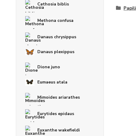
Cethosia biblis
Papil
Methona confusa
Danaus chrysippus
Danaus plexippus
Dione juno
Eumaeus atala
Mimoides ariarathes
Eurytides epidaus
Euxanthe wakefieldi