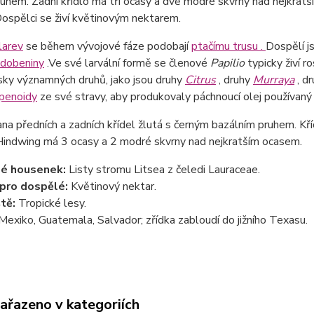
uhem. Zadní křídlo má tři ocasy a dvě modré skvrny nad nejkratší
ospělci se živí květinovým nektarem.
larev
se během vývojové fáze podobají
ptačímu trusu .
Dospělí j
dobeniny
.Ve své larvální formě se členové
Papilio
typicky živí r
ky významných druhů, jako jsou druhy
Citrus
, druhy
Murraya
, d
penoidy
ze své stravy, aby produkovaly páchnoucí olej používaný
ana předních a zadních křídel žlutá s černým bazálním pruhem. 
Hindwing má 3 ocasy a 2 modré skvrny nad nejkratším ocasem.
lé housenek:
Listy stromu Litsea z čeledi Lauraceae.
 pro dospělé:
Květinový nektar.
ště:
Tropické lesy.
Mexiko, Guatemala, Salvador; zřídka zabloudí do jižního Texasu.
zařazeno v kategoriích