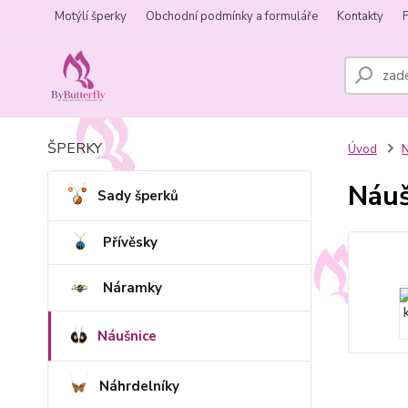
Motýlí šperky
Obchodní podmínky a formuláře
Kontakty
ŠPERKY
Úvod
N
Náuš
Sady šperků
Přívěsky
Náramky
Náušnice
Náhrdelníky