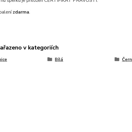
mu šperku je přiložen CERTIFIKÁT PRAVOSTI.
balení
zdarma
.
zařazeno v kategoriích
ice
Bílá
Čer