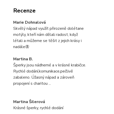
Recenze
Marie Dohnalová
Skvělý nápad využít přirozeně dolétane
motýly, kteří nám dělali radost, když
létali a můžeme se těšit z jejich krásy i
nadále🦋
Martina B.
Šperky jsou nádherné a v krásné krabičce.
Rychlé dodání,komunikace,pečlivĕ
zabaleno. Úžasný nápad a zároveň
propojení s charitou ...
Martina Šilerová
Krásné šperky, rychlé dodání