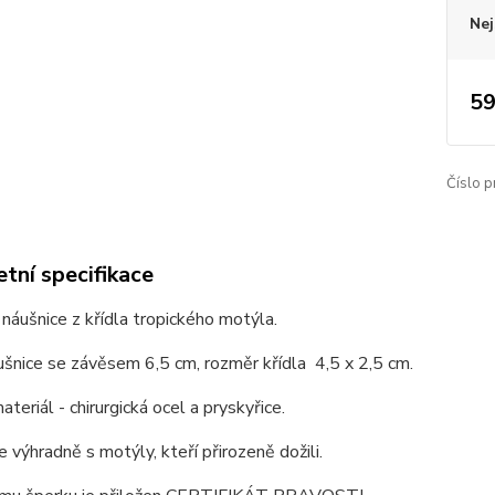
Nej
59
Číslo p
tní specifikace
í náušnice z křídla tropického motýla.
ušnice se závěsem 6,5 cm, rozměr křídla 4,5 x 2,5 cm.
ateriál - chirurgická ocel a pryskyřice.
 výhradně s motýly, kteří přirozeně dožili.