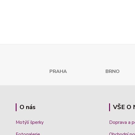
PRAHA
BRNO K
O nás
VŠE O
Motýlí šperky
Doprava a 
Fotogalerie
Obchodní po