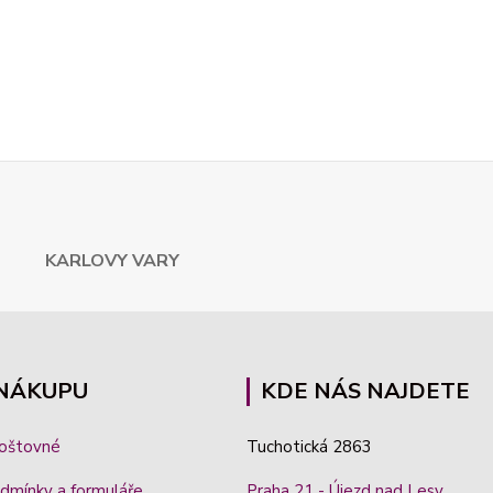
ARLOVY VARY
 NÁKUPU
KDE NÁS NAJDETE
poštovné
Tuchotická 2863
dmínky a formuláře
Praha 21 - Újezd nad Lesy