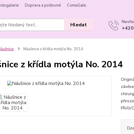
Fotogalerie
Doprava a poštovné
ComeGate
Nevíte
Hledat
+420
áušnice
Náušnice z křídla motýla No. 2014
nice z křídla motýla No. 2014
Origin
závěse
chirurg
přiroz
PRAVOS
Dos