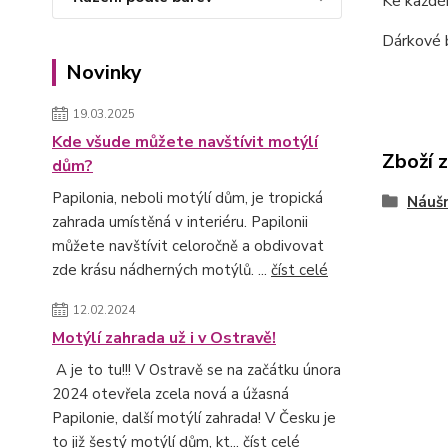
Ke každé
Dárkové 
Novinky
19.03.2025
Kde všude můžete navštívit motýlí
Zboží 
dům?
Papilonia, neboli motýlí dům, je tropická
Náušn
zahrada umístěná v interiéru. Papilonii
můžete navštívit celoročně a obdivovat
zde krásu nádherných motýlů. ...
číst celé
12.02.2024
Motýlí zahrada už i v Ostravě!
A je to tu!!! V Ostravě se na začátku února
2024 otevřela zcela nová a úžasná
Papilonie, další motýlí zahrada! V Česku je
to již šestý motýlí dům, kt...
číst celé