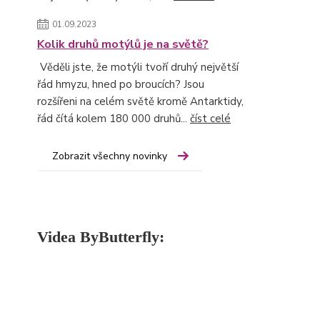
01.09.2023
Kolik druhů motýlů je na světě?
Věděli jste, že motýli tvoří druhý největší
řád hmyzu, hned po broucích? Jsou
rozšířeni na celém světě kromě Antarktidy,
řád čítá kolem 180 000 druhů...
číst celé
Zobrazit všechny novinky
Videa ByButterfly: