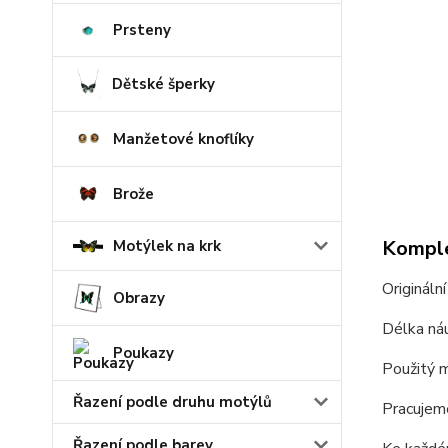
Prsteny
Dětské šperky
Manžetové knoflíky
Brože
Komple
Motýlek na krk
Origináln
Obrazy
Délka ná
Poukazy
Použitý m
Řazení podle druhu motýlů
Pracujeme
Řazení podle barev