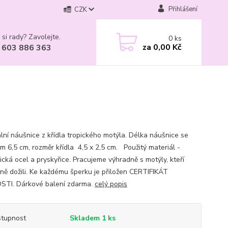
Přihlášení
CZK
 si rady? Zavolejte.
0
ks
za
0,00 Kč
 603 886 363
ální náušnice z křídla tropického motýla. Délka náušnice se
m 6,5 cm, rozměr křídla 4,5 x 2,5 cm. Použitý materiál -
ická ocel a pryskyřice. Pracujeme výhradně s motýly, kteří
eně dožili. Ke každému šperku je přiložen CERTIFIKÁT
TI. Dárkové balení zdarma.
celý popis
tupnost
Skladem 1 ks