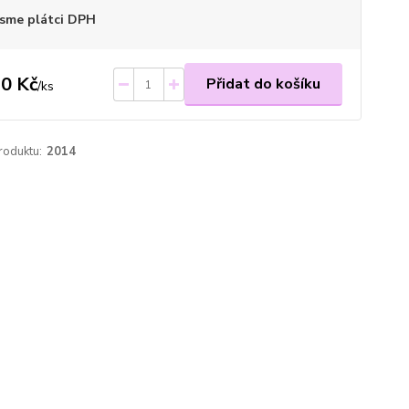
sme plátci DPH
0 Kč
Přidat do košíku
/
ks
roduktu:
2014