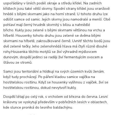
uspořádány v liniích podél okraje a středu křídel. Na zadních
křídlech jsou také větší skvrny. Spodní strany křídel jsou oranžově
hnědé s bílými skvrnami jako na horní straně. U tohoto druhu lze
odlišit samce od samic. Jejich skvrny jsou namodralé a menší. Obě
pohlaví mají černý hrudník skvrnitý s bílou a nahnědlé
břicho. Kukly jsou zelené s bílými skvrnami většinou na vrchu a
hřbetě. Housenky tohoto druhu jsou zelené se dvěma bílými
skvrnami na hřbetě, zakroužkované černě. Uvnitř těchto bodů jsou
dvě zelené tečky. Jeho zelenohnědá hlava má čtyři různě dlouhé
rohy.Housenka těchto motýlů se živí výhradně mýdlovcem
dunovým, dospělí jedinci se raději živí fermentujícím ovocem a
šťávou ze stromů.
Samci jsou teritoriální a hlídkují na svých územích kvůli ženám,
když tudy procházejí. Po páření kladou samice vajíčka na
hostitelskou rostlinu. Když se housenky vylíhnou z vajíček, živí se
hostitelskou rostlinou, dokud nevytvoří kukly.
Dospělí létají po celý rok, s vrcholem od března do června. Lesní
královny se vyskytují především v pobřežních lesích v oblastech,
kde slunce proniká do lesního baldachýnu.