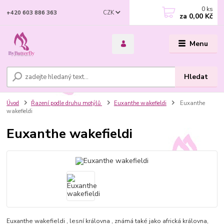
0
ks
CZK
+420 603 886 363
za
0,00 Kč
Menu
Hledat
Úvod
Řazení podle druhu motýlů
Euxanthe wakefieldi
Euxanthe
wakefieldi
Euxanthe wakefieldi
Euxanthe wakefieldi , lesní královna , známá také jako africká královna,