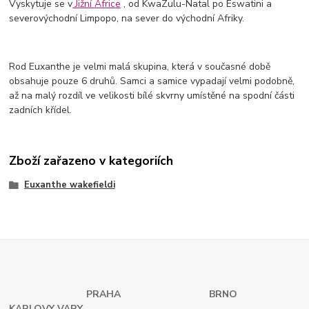
Vyskytuje se v
Jižní Africe
, od KwaZulu-Natal po Eswatini a
severovýchodní Limpopo, na sever do východní Afriky.
Rod Euxanthe je velmi malá skupina, která v současné době
obsahuje pouze 6 druhů. Samci a samice vypadají velmi podobně,
až na malý rozdíl ve velikosti bílé skvrny umístěné na spodní části
zadních křídel.
Zboží zařazeno v kategoriích
Euxanthe wakefieldi
PRAHA
BRNO
KARLOVY VARY