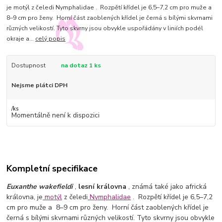
je motýl z čeledi Nymphalidae . Rozpětí křídel je 6,5–7,2 cm pro muže a
8–9 cm pro ženy. Horní část zaoblených křídel je černá s bílými skvrnami
různých velikostí. Tyto skvrny jsou obvykle uspořádány v liniích podél
okraje a...
celý popis
Dostupnost
na dotaz 1 ks
Nejsme plátci DPH
/
ks
Momentálně není k dispozici
Kompletní specifikace
Euxanthe wakefieldi
,
lesní královna
, známá také jako africká
královna, je
motýl
z čeledi
Nymphalidae
. Rozpětí křídel je 6,5–7,2
cm pro muže a 8–9 cm pro ženy. Horní část zaoblených křídel je
černá s bílými skvrnami různých velikostí. Tyto skvrny jsou obvykle