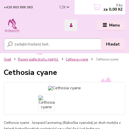
0
ks
CZK
+420 603 886 363
za
0,00 Kč
Menu
Hledat
Úvod
Řazení podle druhu motýlů
Cethosia cyane
Cethosia cyane
Cethosia cyane
Cethosia cyane , leopard lacewing (Babočka cyanská) je druh motýla z
čeledi babočkovitých vyskytující se v jižní Asii (od Indie po