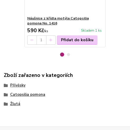
Náušnice z křídla motýla Catopsilia
Náušnice z k
pomona No. 1416
pomona dět
590 Kč
590 Kč
Skladem 1 ks
/
ks
/
ks
Přidat do košíku
Zboží zařazeno v kategoriích
Přívěsky
Catopsilia pomona
Žlutá