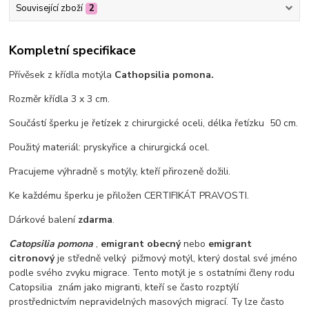
Související zboží
2
Kompletní specifikace
Přívěsek z křídla motýla
Cathopsilia pomona.
Rozměr křídla 3 x 3 cm.
Součástí šperku je řetízek z chirurgické oceli, délka řetízku 50 cm.
Použitý materiál: pryskyřice a chirurgická ocel.
Pracujeme výhradně s motýly, kteří přirozeně dožili.
Ke každému šperku je přiložen CERTIFIKÁT PRAVOSTI.
Dárkové balení
zdarma
.
Catopsilia pomona
,
emigrant obecný
nebo
emigrant
citronový
je středně velký pižmový motýl, který dostal své jméno
podle svého zvyku migrace. Tento motýl je s ostatními členy rodu
Catopsilia znám jako migranti, kteří se často rozptýlí
prostřednictvím nepravidelných masových migrací. Ty lze často