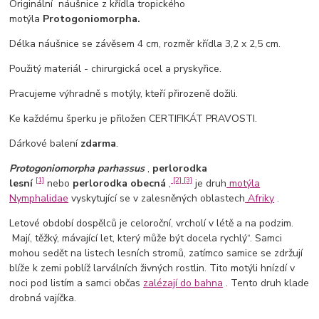
Originální náušnice z křídla tropického
motýla
Protogoniomorpha.
Délka náušnice se závěsem 4 cm, rozměr křídla 3,2 x 2,5 cm.
Použitý materiál - chirurgická ocel a pryskyřice.
Pracujeme výhradně s motýly, kteří přirozeně dožili.
Ke každému šperku je přiložen CERTIFIKÁT PRAVOSTI.
Dárkové balení
zdarma
.
Protogoniomorpha parhassus
,
perlorodka
[1]
[2]
[3]
lesní
nebo
perlorodka obecná
,
je druh
motýla
Nymphalidae
vyskytující se v zalesněných oblastech
Afriky
.
Letové období dospělců je celoroční, vrcholí v létě a na podzim.
Mají, těžký, mávající let, který může být docela rychlý“. Samci
mohou sedět na listech lesních stromů, zatímco samice se zdržují
blíže k zemi poblíž larválních živných rostlin. Tito motýli hnízdí v
noci pod listím a samci občas
zalézají do bahna
. Tento druh klade
drobná vajíčka.