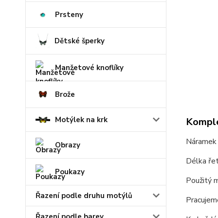
Prsteny
Dětské šperky
Manžetové knoflíky
Brože
Motýlek na krk
Komple
Náramek 
Obrazy
Délka řet
Poukazy
Použitý m
Řazení podle druhu motýlů
Pracujeme
Řazení podle barev