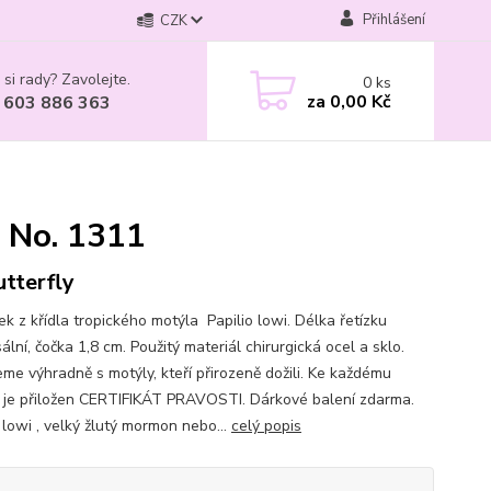
Přihlášení
CZK
 si rady? Zavolejte.
0
ks
za
0,00 Kč
 603 886 363
i No. 1311
tterfly
k z křídla tropického motýla Papilio lowi. Délka řetízku
ální, čočka 1,8 cm. Použitý materiál chirurgická ocel a sklo.
eme výhradně s motýly, kteří přirozeně dožili. Ke každému
 je přiložen CERTIFIKÁT PRAVOSTI. Dárkové balení zdarma.
 lowi , velký žlutý mormon nebo...
celý popis