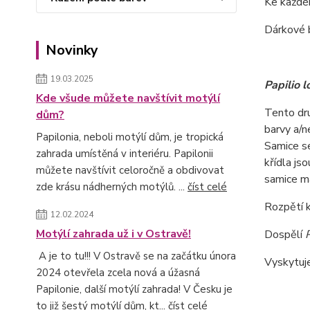
Ke každé
Dárkové 
Novinky
19.03.2025
Papilio l
Kde všude můžete navštívit motýlí
Tento dru
dům?
barvy a/n
Papilonia, neboli motýlí dům, je tropická
Samice se
zahrada umístěná v interiéru. Papilonii
křídla js
můžete navštívit celoročně a obdivovat
samice ma
zde krásu nádherných motýlů. ...
číst celé
Rozpětí k
12.02.2024
Motýlí zahrada už i v Ostravě!
Dospělí
P
A je to tu!!! V Ostravě se na začátku února
Vyskytuj
2024 otevřela zcela nová a úžasná
Papilonie, další motýlí zahrada! V Česku je
to již šestý motýlí dům, kt...
číst celé