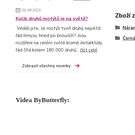
01.09.2023
Zboží 
Kolik druhů motýlů je na světě?
Nára
Věděli jste, že motýli tvoří druhý největší
řád hmyzu, hned po broucích? Jsou
Čern
rozšířeni na celém světě kromě Antarktidy,
řád čítá kolem 180 000 druhů...
číst celé
Zobrazit všechny novinky
Videa ByButterfly: