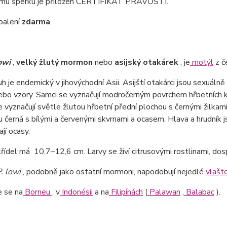
mu šperku je přiložen CERTIFIKÁT PRAVOSTI.
balení
zdarma
.
owi
,
velký žlutý mormon
nebo
asijský otakárek
, je
motýl
z č
h je endemický v jihovýchodní Asii. Asijští otakárci jsou sexuálně
ebo vzory. Samci se vyznačují modročerným povrchem hřbetních k
 vyznačují světle žlutou hřbetní přední plochou s černými žilkam
ou černá s bílými a červenými skvrnami a ocasem. Hlava a hrudník j
jí ocasy.
řídel má 10,7–12,6 cm. Larvy se živí citrusovými rostlinami, dospě
. lowi
, podobně jako ostatní mormoni, napodobují nejedlé
vlašt
e se na
Borneu ,
v
Indonésii
a na
Filipínách
(
Palawan
,
Balabac
).