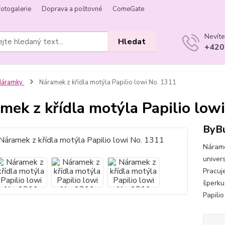
Fotogalerie
Doprava a poštovné
ComeGate
Nevíte
Hledat
+420
Náramky
Náramek z křídla motýla Papilio lowi No. 1311
mek z křídla motýla Papilio low
ByBu
Nárame
univers
Pracuj
šperku
Papilio