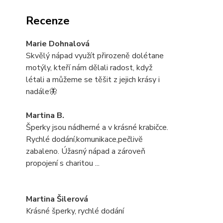
Recenze
Marie Dohnalová
Skvělý nápad využít přirozeně dolétane
motýly, kteří nám dělali radost, když
létali a můžeme se těšit z jejich krásy i
nadále🦋
Martina B.
Šperky jsou nádherné a v krásné krabičce.
Rychlé dodání,komunikace,pečlivĕ
zabaleno. Úžasný nápad a zároveň
propojení s charitou ...
Martina Šilerová
Krásné šperky, rychlé dodání