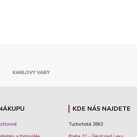
ARLOVY VARY
 NÁKUPU
KDE NÁS NAJDETE
poštovné
Tuchotická 2863
dmínky a formuláře
Praha 21 - Újezd nad Lesy