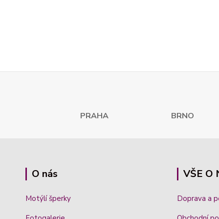
PRAHA
BRNO K
O nás
VŠE O
Motýlí šperky
Doprava a 
Fotogalerie
Obchodní po