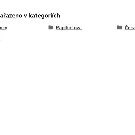
zařazeno v kategoriích
mky
Papilio lowi
Čer
á