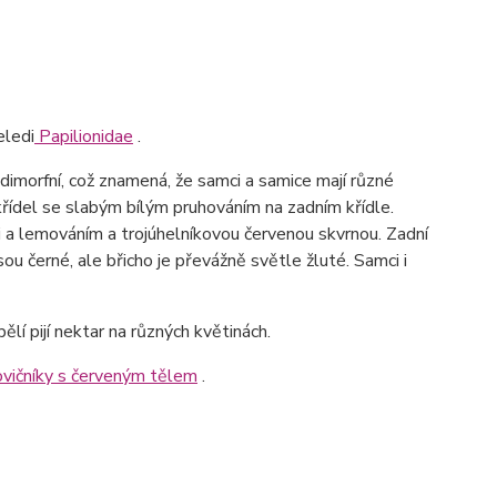
eledi
Papilionidae
.
 dimorfní, což znamená, že samci a samice mají různé
řídel se slabým bílým pruhováním na zadním křídle.
i a lemováním a trojúhelníkovou červenou skvrnou. Zadní
sou černé, ale břicho je převážně světle žluté. Samci i
lí pijí nektar na různých květinách.
ovičníky s červeným tělem
.