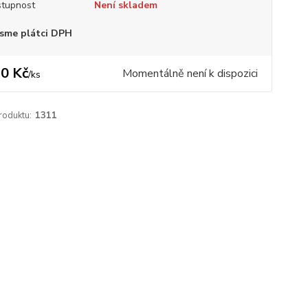
tupnost
Není skladem
sme plátci DPH
0 Kč
Momentálně není k dispozici
/
ks
roduktu:
1311